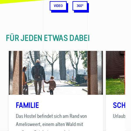
VIDEO
360°
FÜR JEDEN ETWAS DABEI
FAMILIE
SCHU
Das Hostel befindet sich am Rand von
Urlaub na
Amelisweert, einem alten Wald mit