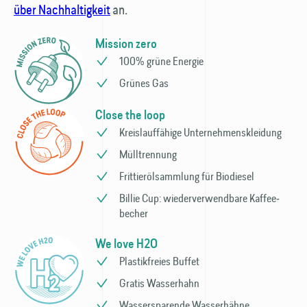
über Nachhaltigkeit
an.
Mission zero
100% grüne Energie
Grünes Gas
Close the loop
Kreislauffähige Unternehmens­kleidung
Mülltrennung
Frittieröl­sammlung für Bio­diesel
Billie Cup: wieder­verwendbare Kaffee­
becher
We love H2O
Plastikfreies Buffet
Gratis Wasserhahn
Wassersparende Wasser­hähne