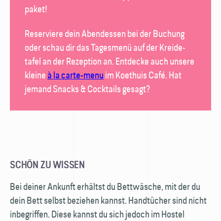
paket!
Reserviere dein Abend­essen bei der Buchung
oder schau dir das Tages­menü auf der Kreide­
tafel an der Rezeption an. Entdecke auch unsere
kleine
à la carte-menu
im
Koethuis Café
. Hat
jemand Snacks & Cocktails gesagt?
SCHÖN ZU WISSEN
Bei deiner Ankunft erhältst du Bettwäsche, mit der du
dein Bett selbst beziehen kannst. Hand­tücher sind nicht
inbegriffen. Diese kannst du sich jedoch im Hostel