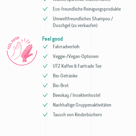
Eco-freundliche Reinigungs­produkte
Umweltfreundliches Shampoo /
Duschgel (zu verkaufen)
Feel good
Fahrradverleih
Veggie-/Vegan-Optionen
UTZ Kaffee & Fairtrade Tee
Bio-Getränke
Bio-Brot
Beeokay / Insekten­hostel
Nachhaltige Gruppen­aktivitäten
Tausch von Kinder­büchern