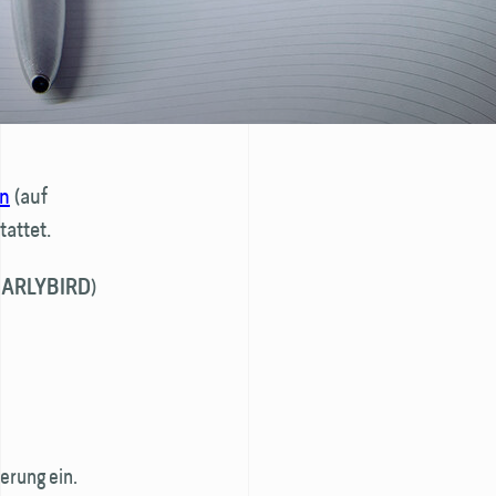
en
(auf
tattet.
)
EARLYBIRD
erung ein.