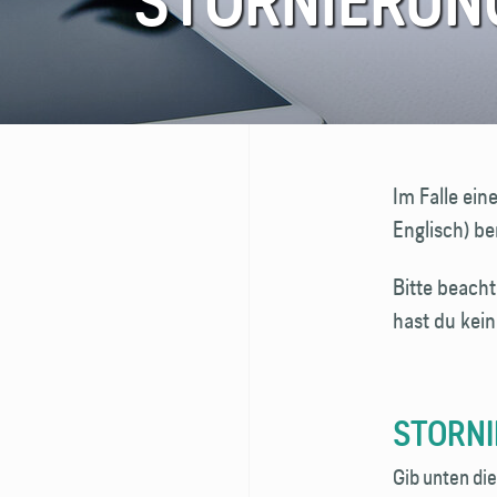
STORNIERUN
FAQ
Kontakt
Im Falle ein
Englisch) be
Bitte beacht
hast du kei
STORNI
Gib unten di