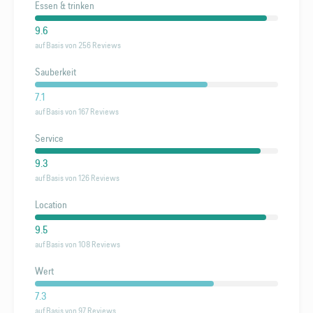
Essen & trinken
9.6
auf Basis von 256 Reviews
Sauberkeit
7.1
auf Basis von 167 Reviews
Service
9.3
auf Basis von 126 Reviews
Location
9.5
auf Basis von 108 Reviews
Wert
7.3
auf Basis von 97 Reviews