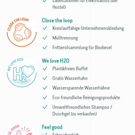
Ladestationen für Elektro­autos (bei
Hostel)
Close the loop
Kreislauffähige Unternehmens­kleidung
Mülltrennung
Frittieröl­sammlung für Bio­diesel
We love H2O
Plastikfreies Buffet
Gratis Wasserhahn
Wassersparende Wasser­hähne
Eco-freundliche Reinigungs­produkte
Umweltfreundliches Shampoo /
Duschgel (zu verkaufen)
Feel good
Fahrradverleih