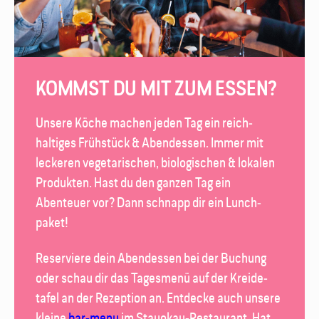
KOMMST DU MIT ZUM ESSEN?
Unsere Köche machen jeden Tag ein reich­
haltiges Frühstück & Abend­essen. Immer mit
leckeren vegetarischen, biologischen & lokalen
Produkten. Hast du den ganzen Tag ein
Abenteuer vor? Dann schnapp dir ein Lunch­
paket!
Reserviere dein Abend­essen bei der Buchung
oder schau dir das Tages­menü auf der Kreide­
tafel an der Rezeption an. Entdecke auch unsere
kleine
bar-menu
im
Stayokay-Restaurant
. Hat