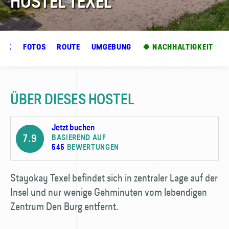
HOSTEL TEXEL
ICK
FOTOS
ROUTE
UMGEBUNG
🍀 NACHHALTIGKEIT
ÜBER DIESES HOSTEL
Jetzt buchen
7.9
BASIEREND AUF
545
BEWERTUNGEN
Stayokay Texel befindet sich in zentraler Lage auf der
Insel und nur wenige Gehminuten vom lebendigen
Zentrum Den Burg entfernt.