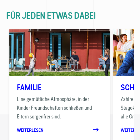
FÜR JEDEN ETWAS DABEI
FAMILIE
SCHU
Eine gemütliche Atmosphäre, in der
Zahlreich
Kinder Freund­schaften schließen und
Stayokay 
Eltern sorgenfrei sind.
alle Grup
WEITERLESEN
WEITERLE