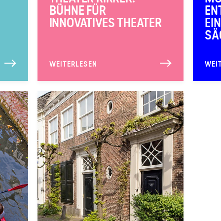
BÜHNE FÜR
EN
INNOVATIVES THEATER
EI
SÄ
WEITERLESEN
WEI