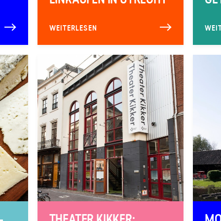
WEITERLESEN
WEI
-
THEATER KIKKER:
MO