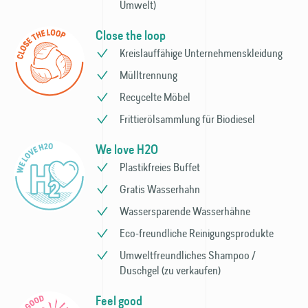
Umwelt)
Close the loop
Kreislauffähige Unternehmens­kleidung
Mülltrennung
Recycelte Möbel
Frittieröl­sammlung für Bio­diesel
We love H2O
Plastikfreies Buffet
Gratis Wasserhahn
Wassersparende Wasser­hähne
Eco-freundliche Reinigungs­produkte
Umweltfreundliches Shampoo /
Duschgel (zu verkaufen)
Feel good