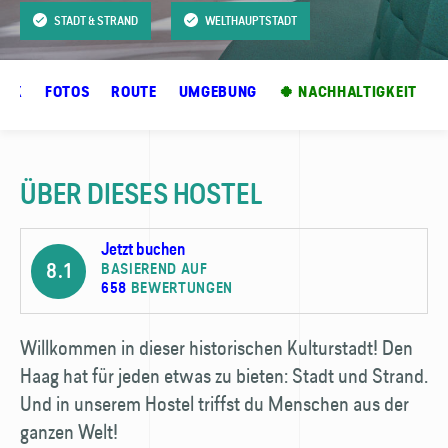
STADT & STRAND
WELTHAUPTSTADT
ICK
FOTOS
ROUTE
UMGEBUNG
🍀 NACHHALTIGKEIT
ÜBER DIESES HOSTEL
Jetzt buchen
8.1
BASIEREND AUF
658
BEWERTUNGEN
Willkommen in dieser historischen Kulturstadt! Den
Haag hat für jeden etwas zu bieten: Stadt und Strand.
Und in unserem Hostel triffst du Menschen aus der
ganzen Welt!