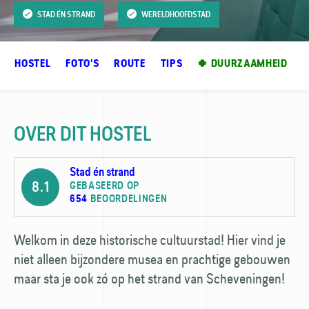
STAD ÉN STRAND
WERELDHOOFDSTAD
ER HOSTEL
FOTO'S
ROUTE
TIPS
🍀 DUURZAAMHEID
OVER DIT HOSTEL
Stad én strand
8.1
GEBASEERD OP
654
BEOORDELINGEN
Welkom in deze historische cultuurstad! Hier vind je
niet alleen bijzondere musea en prachtige gebouwen
maar sta je ook zó op het strand van Scheveningen!