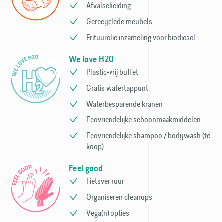
Afvalscheiding
Gerecyclede meubels
Frituurolie inzameling voor bio­diesel
We love H2O
Plastic-vrij buffet
Gratis watertappunt
Waterbesparende kranen
Ecovriendelijke schoonmaak­middelen
Ecovriendelijke shampoo / bodywash (te
koop)
Feel good
Fietsverhuur
Organiseren cleanups
Vega(n) opties