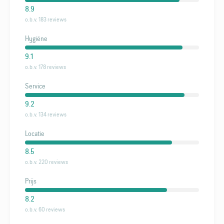
8.9
o.b.v. 183 reviews
Hygiëne
9.1
o.b.v. 178 reviews
Service
9.2
o.b.v. 134 reviews
Locatie
8.5
o.b.v. 220 reviews
Prijs
8.2
o.b.v. 60 reviews