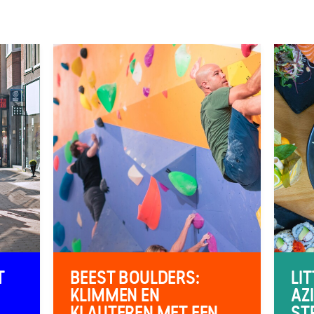
T
BEEST BOULDERS:
LI
KLIMMEN EN
AZ
KLAUTEREN MET EEN
ST