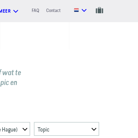
FAQ
Contact
MEER
f wat te
opic en
e Hague)
Topic