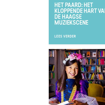
HET PAARD: HET
KLOPPENDE HART VA
DE HAAGSE
MUZIEKSCENE
LEES VERDER