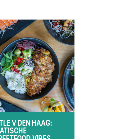
TTLE V DEN HAAG:
IATISCHE
REETFOOD VIBES