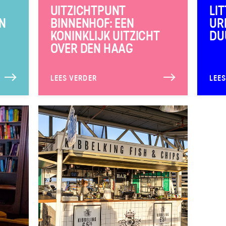
UITZICHTPUNT
LI
N
BINNENHOF: EEN
UR
KONINKLIJK UITZICHT
DU
OVER DEN HAAG
LEES VERDER
LEE