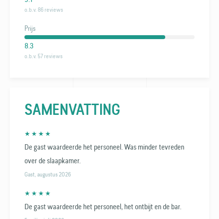
o.b.v. 86 reviews
Prijs
8.3
o.b.v. 57 reviews
SAMENVATTING
★ ★ ★ ★
De gast waardeerde het personeel. Was minder tevreden
over de slaapkamer.
Gast, augustus 2026
★ ★ ★ ★
De gast waardeerde het personeel, het ontbijt en de bar.