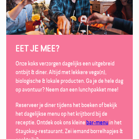
EET JE MEE?
Onze koks verzorgen dagelijks een uitgebreid
ontbijt & diner. Altijd met lekkere vega(n),
biologische & lokale producten. Ga je de hele dag
op avontuur? Neem dan een lunch­pakket mee!
Reserveer je diner tijdens het boeken of bekijk
het dagelijkse menu op het krijt­bord bij de
receptie. Ontdek ook ons kleine
bar-menu
in het
Stayokay-restaurant
. Zei iemand borrel­hapjes &