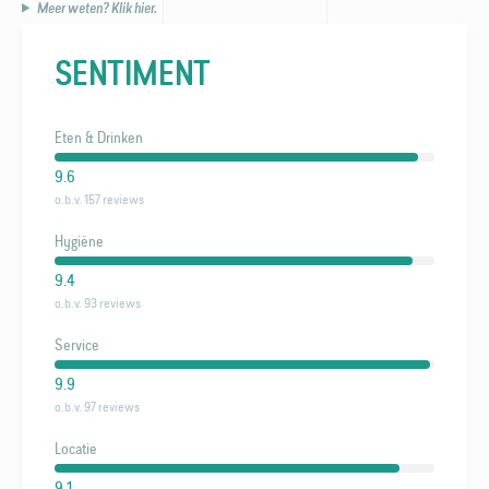
Meer weten? Klik hier.
SENTIMENT
Eten & Drinken
9.6
o.b.v. 157 reviews
Hygiëne
9.4
o.b.v. 93 reviews
Service
9.9
o.b.v. 97 reviews
Locatie
9.1