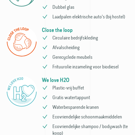
Dubbel glas
Laadpalen elektrische auto's (bij hostel)
Close the loop
Circulaire bedrijfs­kleding
Afvalscheiding
Gerecyclede meubels
Frituurolie inzameling voor bio­diesel
We love H2O
Plastic-vrij buffet
Gratis watertappunt
Waterbesparende kranen
Ecovriendelijke schoonmaak­middelen
Ecovriendelijke shampoo / bodywash (te
koop)