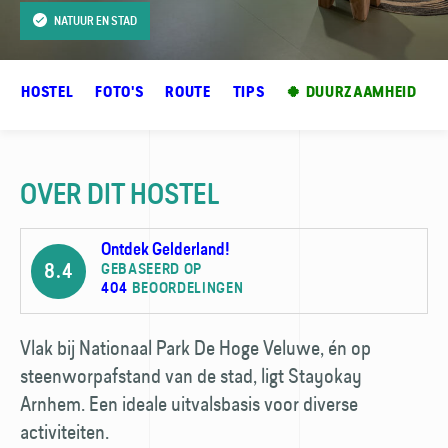
NATUUR EN STAD
ER HOSTEL
FOTO'S
ROUTE
TIPS
🍀 DUURZAAMHEID
OVER DIT HOSTEL
Ontdek Gelderland!
8.4
GEBASEERD OP
404
BEOORDELINGEN
Vlak bij Nationaal Park De Hoge Veluwe, én op
steenworpafstand van de stad, ligt Stayokay
Arnhem. Een ideale uitvalsbasis voor diverse
activiteiten.