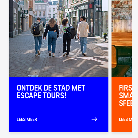
ONTDEK DE STAD MET
FIRST
ESCAPE TOURS!
SMAA
SFEER
LEES MEER
LEES MEE