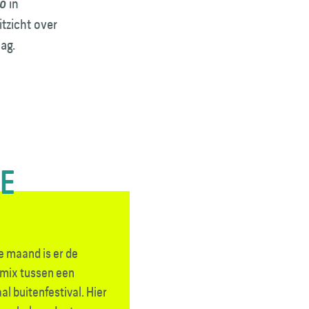
in
o
tzicht over
dag.
TE
e maand is er de
mix tussen een
l buitenfestival. Hier