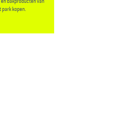
- en bakproducten van
t park kopen.