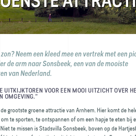
OENSTE ATTRACTI
e zon? Neem een kleed mee en vertrek met een pi
r de arm naar Sonsbeek, een van de mooiste
en van Nederland.
E UITKIJKTOREN VOOR EEN MOOI UITZICHT OVER H
N OMGEVING.”
de grootste groene attractie van Arnhem. Hier komt de hel
 om te sporten, te ontspannen of om een hapje te eten bij 
 Niet te missen is Stadsvilla Sonsbeek, boven op de Hartjes