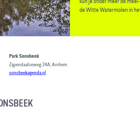
kun je onder meer de meel
de Witte Watermolen in he
Park Sonsbeek
Zijpendaalseweg 24A, Arnhem
sonsbeekagenda.nl
ONSBEEK