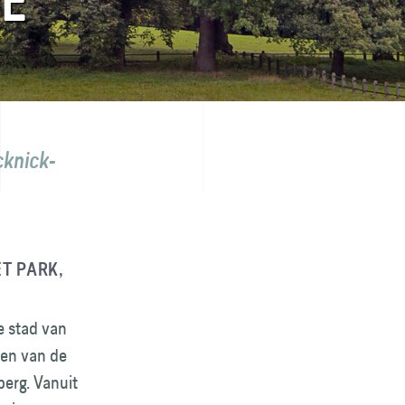
E
cknick­
ET PARK,
e stad van
een van de
berg. Vanuit