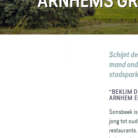
ARNHEMS GR
FAQ
Contact
Schijnt d
mand onde
stadspark
“BEKLIM D
ARNHEM E
Sonsbeek is 
jong tot oud
restaurants.