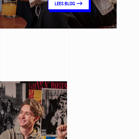
LEES BLOG