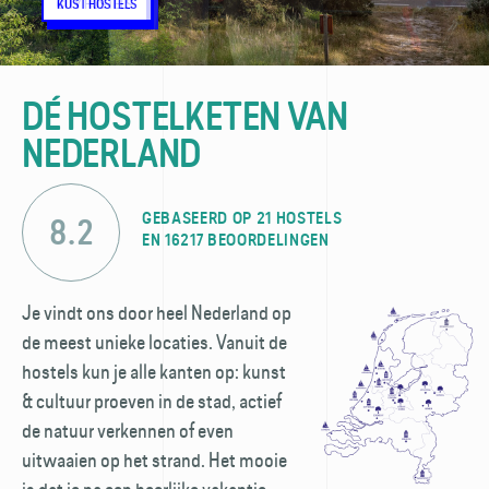
CITY HOSTELS
KUST HOSTELS
NATUUR HOSTELS
CITY HOSTELS
KUST HOSTELS
NATUUR HOSTELS
CITY HOSTELS
KUST HOSTELS
NATUUR HOSTELS
DÉ HOSTELKETEN VAN
NEDERLAND
GEBASEERD OP 21 HOSTELS
8.2
EN 16217 BEOORDELINGEN
Je vindt ons door heel Nederland op
de meest unieke locaties. Vanuit de
hostels kun je alle kanten op: kunst
& cultuur proeven in de stad, actief
de natuur verkennen of even
uitwaaien op het strand. Het mooie