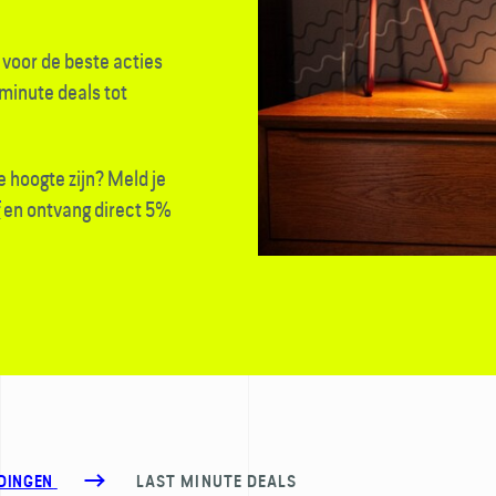
r voor de beste acties
minute deals tot
 de hoogte zijn? Meld je
f
en ontvang direct 5%
.
EDINGEN
LAST MINUTE DEALS