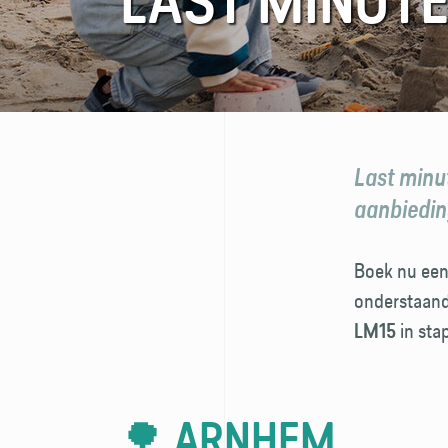
LAST MINUTE
FAQ
Contact
Last minu
aanbieding
Boek nu een
onderstaande
in sta
LM15
🌳 ARNHEM