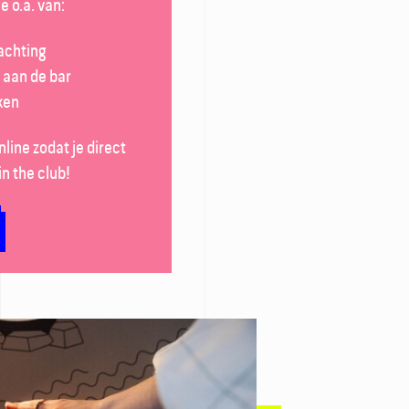
e o.a. van:
achting
 aan de bar
ken
line zodat je direct
n the club!