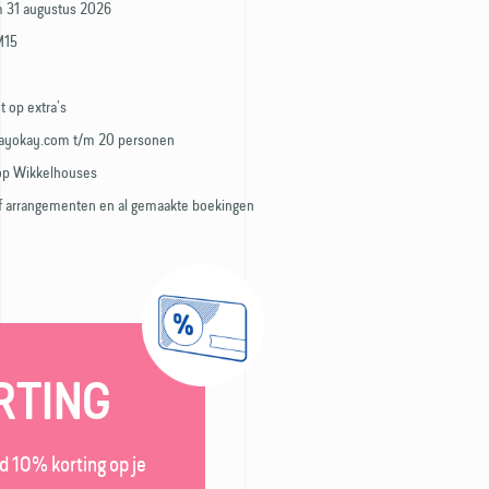
m 31 augustus 2026
M15
t op extra’s
Stayokay.com t/m 20 personen
 op Wikkelhouses
s of arrangementen en al gemaakte boekingen
RTING
d 10% korting op je