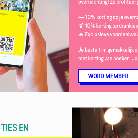
overnachting! Zo profiteer j
🛏️ 10% korting op je overn
🍹 10% korting op drankjes
🔥 Exclusieve voordeelwe
Je bestelt 'm gemakkelijk on
met korting kan boeken. Joi
WORD MEMBER
TIES EN