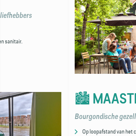
rliefhebbers
n sanitair.
🏙️ MAAST
Bourgondische gezell
Op loopafstand van het