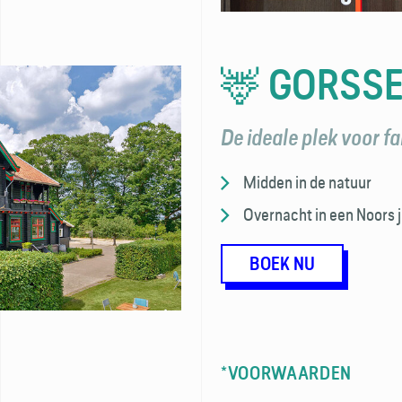
🦌 GORSSE
De ideale plek voor fa
Midden in de natuur
Overnacht in een Noors 
BOEK NU
*VOORWAARDEN