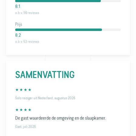
8.1
o.b.v. 98 reviews
Prijs
8.2
o.b.v. 53 reviews
SAMENVATTING
★ ★ ★ ★
Solo reiziger uit Nederland, augustus 2026
★ ★ ★ ★
De gast waardeerde de omgeving en de slaapkamer.
Gast, juli 2026