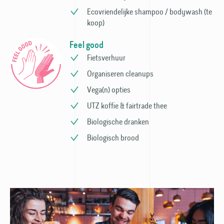
Ecovriendelijke shampoo / bodywash (te
koop)
Feel good
Fietsverhuur
Organiseren cleanups
Vega(n) opties
UTZ koffie & fairtrade thee
Biologische dranken
Biologisch brood