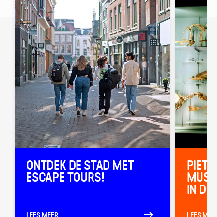
ONTDEK DE STAD MET
PIETE
ESCAPE TOURS!
MUSE
IN DE
LEES MEER
LEES MEE