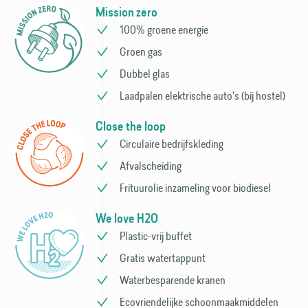
Mission zero
100% groene energie
Groen gas
Dubbel glas
Laadpalen elektrische auto's (bij hostel)
Close the loop
Circulaire bedrijfs­kleding
Afvalscheiding
Frituurolie inzameling voor bio­diesel
We love H2O
Plastic-vrij buffet
Gratis watertappunt
Waterbesparende kranen
Ecovriendelijke schoonmaak­middelen