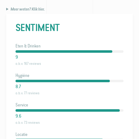
Meer weten? Klik hier.
SENTIMENT
Eten & Drinken
9
o.b.v. 167 reviews
Hygiëne
8.7
o.b.v. 77 reviews
Service
9.6
o.b.v. 73 reviews
Locatie