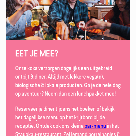
EET JE MEE?
Onze koks verzorgen dagelijks een uitgebreid
ontbijt & diner. Altijd met lekkere vega(n),
biologische & lokale producten. Ga je de hele dag
op avontuur? Neem dan een lunch­pakket mee!
Reserveer je diner tijdens het boeken of bekijk
het dagelijkse menu op het krijt­bord bij de
receptie. Ontdek ook ons kleine
bar-menu
in het
Stayokay-restaurant
. Zei iemand borrel­hapjes &