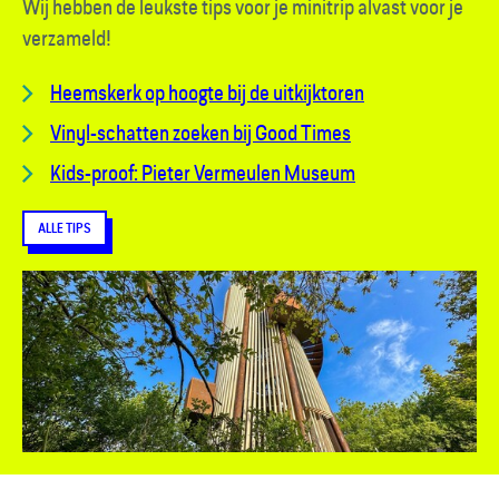
Wij hebben de leukste tips voor je minitrip alvast voor je
verzameld!
Heemskerk op hoogte bij de uitkijktoren
Vinyl-schatten zoeken bij Good Times
Kids-proof: Pieter Vermeulen Museum
ALLE TIPS