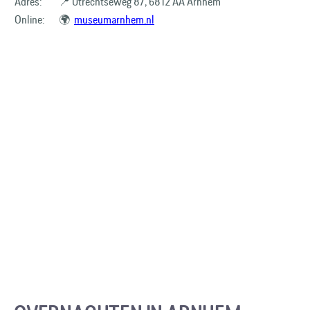
Adres:
📍 Utrechtseweg 87, 6812 AA Arnhem
Online:
🌍
museumarnhem.nl