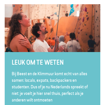
LEUK OM TE WETEN
Bij Beest en de Klimmuur komt echt van alles
samen: locals, expats, backpackers en
studenten. Dus of je nu Nederlands spreekt of
niet: je voelt je hier snel thuis, perfect als je
anderen wilt ontmoeten