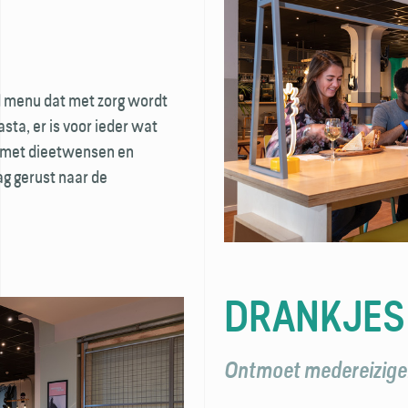
d menu dat met zorg wordt
asta, er is voor ieder wat
n met dieet­wensen en
ag gerust naar de
DRANKJES
Ontmoet medereizige