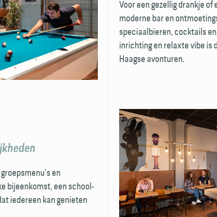
Voor een gezellig drankje of 
moderne bar en ontmoetings­p
speciaal­bieren, cocktails e
inrichting en relaxte vibe is
Haagse avonturen.
ijkheden
e groeps­menu’s en
ke bijeenkomst, een school­
 dat iedereen kan genieten