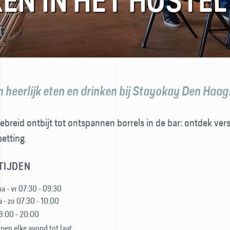
KEN IN HET HOSTEL
n heerlijk eten en drinken bij Stayokay Den Haag
ebreid ontbijt tot ontspannen borrels in de bar: ontdek ve
etting.
TIJDEN
a - vr 07:30 - 09:30
a - zo 07:30 - 10:00
8:00 - 20:00
pen elke avond tot laat