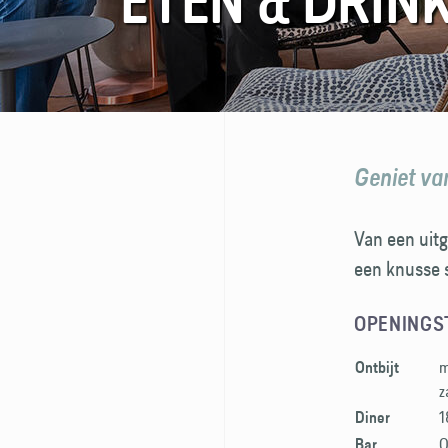
ETEN & DRIN
FAQ
Contact
Geniet va
Van een uitg
een knusse s
OPENINGS
m
Ontbijt
z
1
Diner
O
Bar