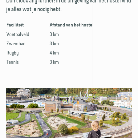
Don't look any further! In de omgeving van het hostel vind
je alles wat je nodig hebt.
Faciliteit
Afstand van het hostel
Voetbalveld
3 km
Zwembad
3 km
Rugby
4 km
Tennis
3 km