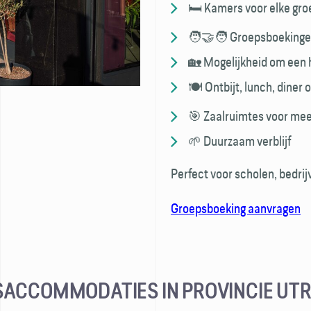
🛏️ Kamers voor elke gro
🧑‍🤝‍🧑 Groepsboekinge
🏡 Mogelijkheid om een h
🍽️ Ontbijt, lunch, diner o
🎯 Zaalruimtes voor meet
🌱 Duurzaam verblijf
Perfect voor scholen, bedri
Groepsboeking aanvragen
ACCOMMODATIES IN PROVINCIE UT