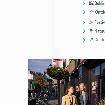
🏰 Bekli
🚲 Ontdek
🎉 Festiv
🌳 Natuur
📍 Centr