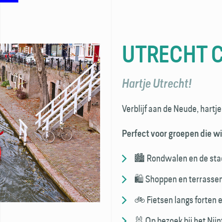
UTRECHT 
Hartje Utrecht!
Verblijf aan de Neude, hartj
Perfect voor groepen die wi
🏙️ Rondwalen en de st
🛍️ Shoppen en terrasse
🚲 Fietsen langs forten 
🐰 Op bezoek bij het Ni