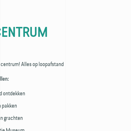
CENTRUM
e centrum! Alles op loopafstand
llen:
ad ontdekken
n pakken
en grachten
jntje Museum