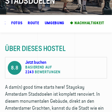
STADSDOELEN

ICK
FOTOS
ROUTE
UMGEBUNG
🍀 NACHHALTIGKEIT
ÜBER DIESES HOSTEL
Jetzt buchen
8.8
BASIEREND AUF
2243
BEWERTUNGEN
A dam(n) good time starts here! Stayokay
Amsterdam Stadsdoelen ist komplett renoviert. In
diesem monumentalen Gebäude, direkt an den
Amsterdamer Grachten, kannst du die Stadt wie ein