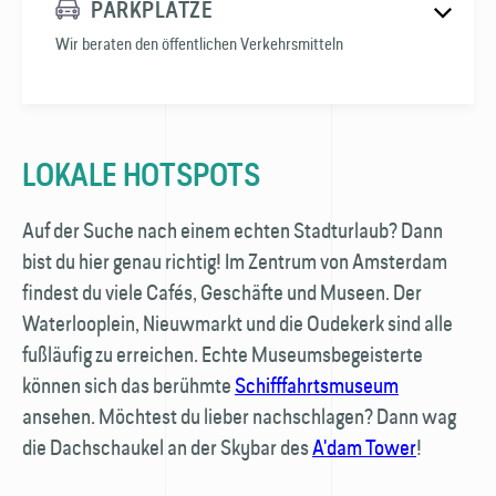
PARKPLÄTZE
Wir beraten den öffentlichen Verkehrsmitteln
LOKALE HOTSPOTS
Auf der Suche nach einem echten Stadturlaub? Dann
bist du hier genau richtig! Im Zentrum von Amsterdam
findest du viele Cafés, Geschäfte und Museen. Der
Waterlooplein, Nieuwmarkt und die Oudekerk sind alle
fußläufig zu erreichen. Echte Museums­begeisterte
können sich das berühmte
Schifffahrts­museum
🚏
ansehen. Möchtest du lieber nachschlagen? Dann wag
die Dachschaukel an der Skybar des
A'dam Tower
!