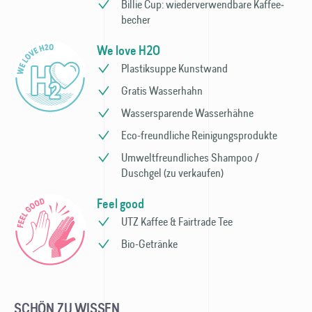
Billie Cup: wieder­verwendbare Kaffee­
becher
We love H2O
Plastiksuppe Kunstwand
Gratis Wasserhahn
Wassersparende Wasser­hähne
Eco-freundliche Reinigungs­produkte
Umweltfreundliches Shampoo /
Duschgel (zu verkaufen)
Feel good
UTZ Kaffee & Fairtrade Tee
Bio-Getränke
SCHÖN ZU WISSEN