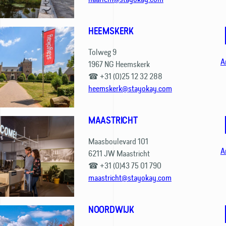
HEEMSKERK
Tolweg 9
A
1967 NG Heemskerk
☎ +31 (0)25 12 32 288
heemskerk@stayokay.com
MAASTRICHT
Maasboulevard 101
A
6211 JW Maastricht
☎ +31 (0)43 75 01 790
maastricht@stayokay.com
NOORDWIJK