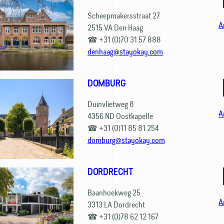
Scheepmakersstraat 27
A
2515 VA Den Haag
☎ +31 (0)70 31 57 888
denhaag@stayokay.com
DOMBURG
Duinvlietweg 8
A
4356 ND Oostkapelle
☎ +31 (0)11 85 81 254
domburg@stayokay.com
DORDRECHT
Baanhoekweg 25
A
3313 LA Dordrecht
☎ +31 (0)78 62 12 167