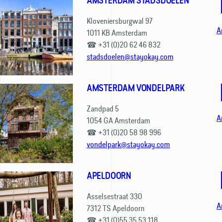
AMSTERDAM STADSDOELEN
Kloveniersburgwal 97
A
1011 KB Amsterdam
☎ +31 (0)20 62 46 832
stadsdoelen@stayokay.com
AMSTERDAM VONDELPARK
Zandpad 5
A
1054 GA Amsterdam
☎ +31 (0)20 58 98 996
vondelpark@stayokay.com
APELDOORN
Asselsestraat 330
A
7312 TS Apeldoorn
☎ +31 (0)55 35 53 118