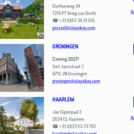
Dortherweg 34
A
7216 PT Kring van Dorth
☎ +31 (0)57 34 31 615
gorssel@stayokay.com
GRONINGEN
Coming 2027!
Sint Jansstraat 2
9712 JN Groningen
groningen@stayokay.com
HAARLEM
Jan Gijzenpad 3
A
2024 CL Haarlem
☎ +31 (0)23 53 73 793
haarlem@stayokay.com