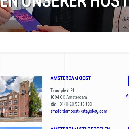
EN UNSERER HOST
AMSTERDAM OOST
Timorplein 21
A
1094 CC Amsterdam
☎ +31 (0)20 55 13 190
amsterdamoost@stayokay.com