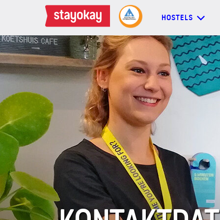
HOSTELS
HOSTELS
BACKPACKER
FAMILIEN
GRUPPEN
MEHR