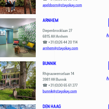
apeldoorn@stayokay.com
ARNHEM
Diepenbrocklaan 27
A
6815 AH Arnhem
☎ +31 (0)26 44 20 114
arnhem@stayokay.com
BUNNIK
Rhijnauwenselaan 14
A
3981 HH Bunnik
☎ +31 (0)30 65 61 277
bunnik@stayokay.com
DEN HAAG