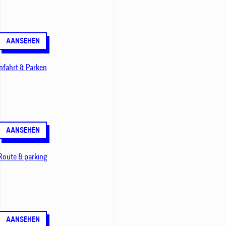
AANSEHEN
nfahrt & Parken
AANSEHEN
Route & parking
AANSEHEN