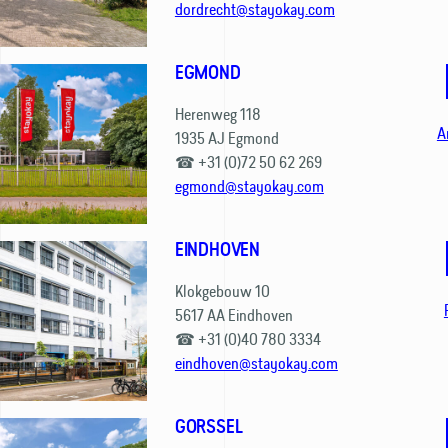
dordrecht@stayokay.com
EGMOND
Herenweg 118
A
1935 AJ Egmond
☎ +31 (0)72 50 62 269
egmond@stayokay.com
EINDHOVEN
Klokgebouw 10
5617 AA Eindhoven
☎ +31 (0)40 780 3334
eindhoven@stayokay.com
GORSSEL