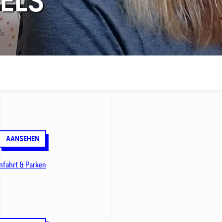
ELS
AANSEHEN
nfahrt & Parken