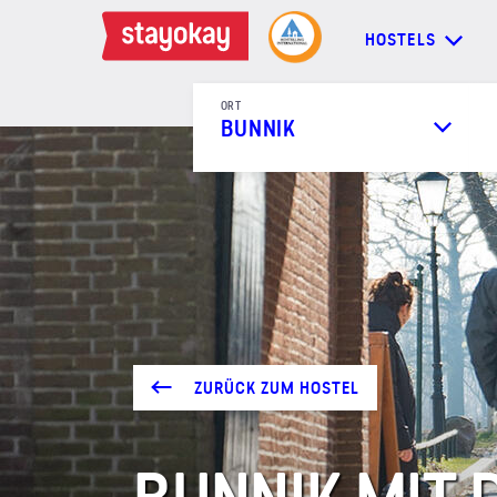
HOSTELS
ORT
BUNNIK
HOSTELS
BACKPACKER
FAMILIEN
GRUPPEN
ZURÜCK ZUM HOSTEL
MEHR