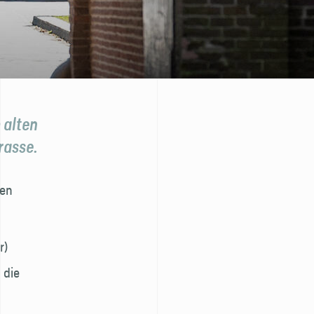
 alten
rasse.
ren
r)
 die