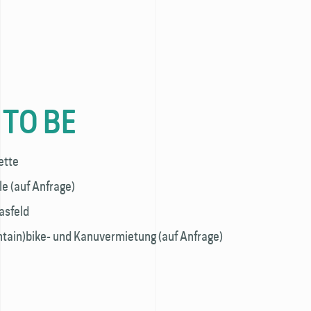
 TO BE
ette
e (auf Anfrage)
asfeld
untain)bike- und Kanuvermietung (auf Anfrage)