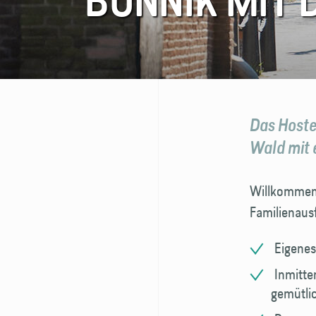
BUNNIK MIT 
FAQ
Kontakt
Das Hoste
Wald mit 
Willkommen b
Familienausf
Eigenes
Inmitte
gemütlic