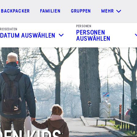
BACKPACKER
FAMILIEN
GRUPPEN
MEHR
PERSONEN
REISEDATEN
PERSONEN
DATUM AUSWÄHLEN
AUSWÄHLEN