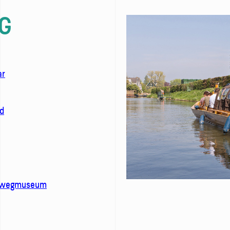
G
ar
d
rwegmuseum