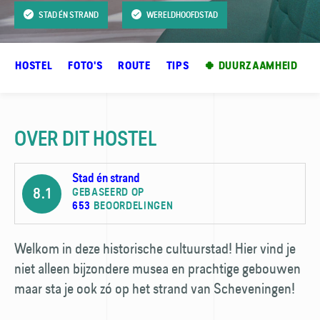
STAD ÉN STRAND
WERELDHOOFDSTAD
ER HOSTEL
FOTO'S
ROUTE
TIPS
🍀 DUURZAAMHEID
OVER DIT HOSTEL
Stad én strand
8.1
GEBASEERD OP
653
BEOORDELINGEN
Welkom in deze historische cultuurstad! Hier vind je
niet alleen bijzondere musea en prachtige gebouwen
maar sta je ook zó op het strand van Scheveningen!