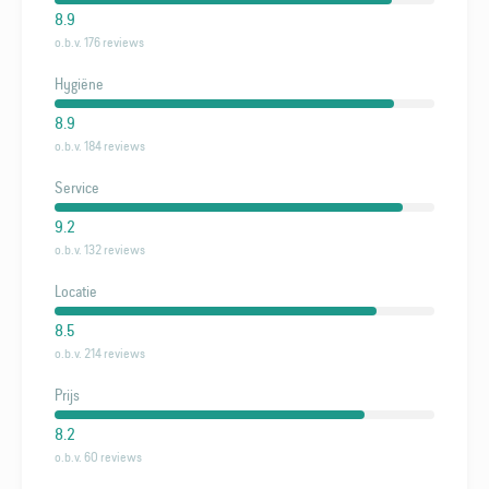
8.9
o.b.v. 176 reviews
Hygiëne
8.9
o.b.v. 184 reviews
Service
9.2
o.b.v. 132 reviews
Locatie
8.5
o.b.v. 214 reviews
Prijs
8.2
o.b.v. 60 reviews