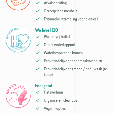
Afvalscheiding
Gerecyclede meubels
Frituurolie inzameling voor bio­diesel
We love H2O
Plastic-vrij buffet
Gratis watertappunt
Waterbesparende kranen
Ecovriendelijke schoonmaak­middelen
Ecovriendelijke shampoo / bodywash (te
koop)
Feel good
Fietsverhuur
Organiseren cleanups
Vega(n) opties