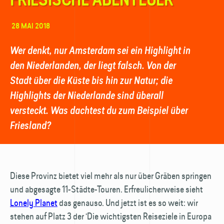
28 MAI 2018
Wer denkt, nur Amsterdam sei ein Highlight in
den Niederlanden, der liegt falsch. Von der
Stadt über die Küste bis hin zur Natur; die
Highlights der Niederlande sind überall
versteckt. Was dachtest du zum Beispiel über
Friesland?
Diese Provinz bietet viel mehr als nur über Gräben springen
und abgesagte 11-Städte-Touren. Erfreulicherweise sieht
Lonely Planet
das genauso. Und jetzt ist es so weit: wir
stehen auf Platz 3 der ‘Die wichtigsten Reiseziele in Europa