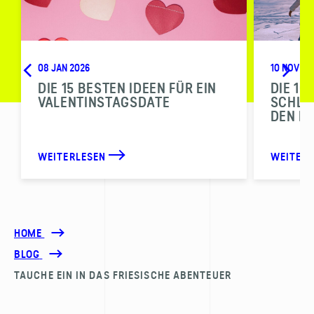
08 JAN 2026
10 NOV 20
DIE 15 BESTEN IDEEN FÜR EIN
DIE 10
VALENTINSTAGSDATE
SCHLI
DEN N
WEITERLESEN
WEITER
HOME
BLOG
TAUCHE EIN IN DAS FRIESISCHE ABENTEUER