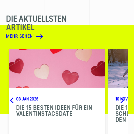
DIE AKTUELLSTEN
ARTIKEL
MEHR SEHEN
08 JAN 2026
10 NOV 20
DIE 15 BESTEN IDEEN FÜR EIN
DIE 10
VALENTINSTAGSDATE
SCHLI
DEN N