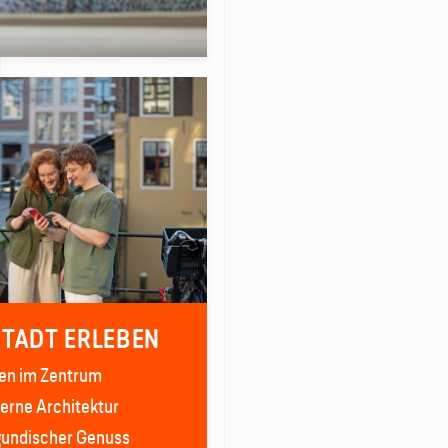
STADT ERLEBEN
en im Zentrum
rne Architektur
undischer Genuss