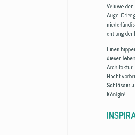
Veluwe den 
Auge. Oder g
niederländi
entlang der
Einen hipp
diesen leben
Architektur,
Nacht verbri
un
Schlösser
Königin!
INSPIR