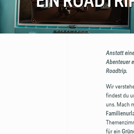
EIN ROADTRI
FAQ
Kontakt
Anstatt eine
Abenteuer e
Roadtrip.
Wir verstehe
findest du u
uns. Mach m
Familienurl
Themenzimme
für ein
Grün