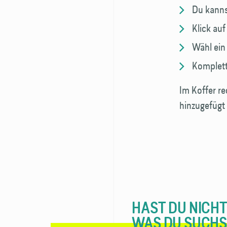
Du kanns
Klick au
Wähl ein
Komplett
Im Koffer re
hinzugefügt 
HAST DU NICHT
WAS DU SUCHS