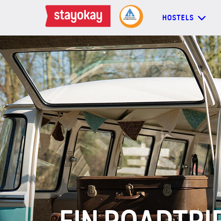
HOSTELS
HOSTELS
BACKPACKER
FAMILIEN
GRUPPEN
MEHR