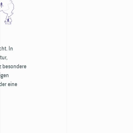
ht. In
tur,
nz besondere
igen
der eine