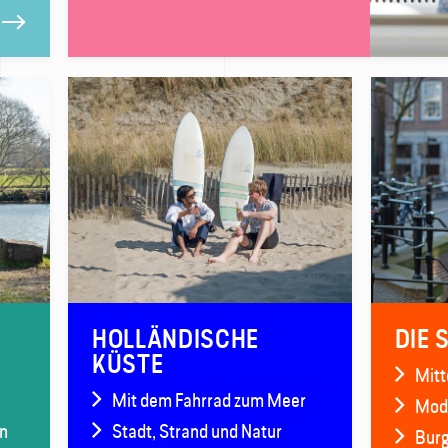
HOLLÄNDISCHE
DIE 
KÜSTE
Mitt
Mit dem Fahrrad zum Meer
Mode
n
Stadt, Strand und Natur
Burg