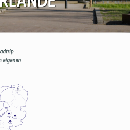
ERLANDE
adtrip-
n eigenen