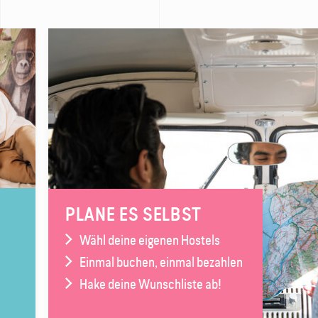
PLANE ES SELBST
Wähl deine eigenen Hostels
Einmal buchen, einmal bezahlen
Hake deine Wunschliste ab!