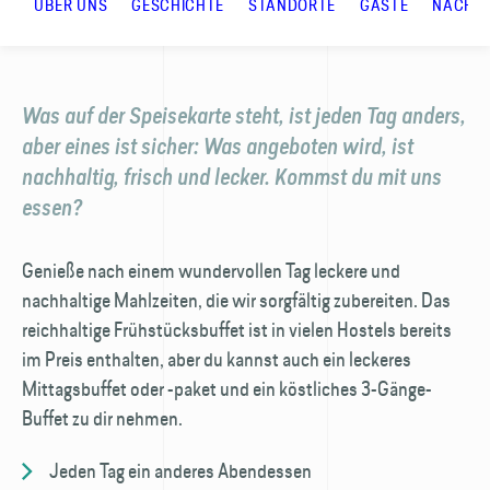
ÜBER UNS
GESCHICHTE
STANDORTE
GASTE
NACHHA
Was auf der Speisekarte steht, ist jeden Tag anders,
aber eines ist sicher: Was angeboten wird, ist
nachhaltig, frisch und lecker. Kommst du mit uns
essen?
Genieße nach einem wundervollen Tag leckere und
nachhaltige Mahlzeiten, die wir sorgfältig zubereiten. Das
reichhaltige Frühstücks­buffet ist in vielen Hostels bereits
im Preis enthalten, aber du kannst auch ein leckeres
Mittags­buffet oder -paket und ein köstliches 3-Gänge-
Buffet zu dir nehmen.
Jeden Tag ein anderes Abendessen