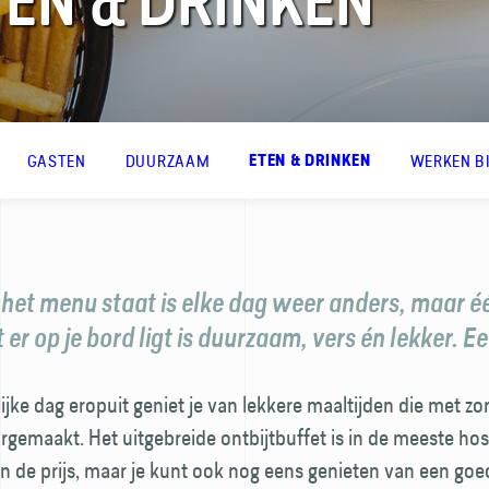
TEN & DRINKEN
GASTEN
DUURZAAM
WERKEN B
ETEN & DRINKEN
 het menu staat is elke dag weer anders, maar éé
 er op je bord ligt is duurzaam, vers én lekker. E
ijke dag eropuit geniet je van lekkere maaltijden die met zo
­gemaakt. Het uitgebreide ontbijt­buffet is in de meeste host
n de prijs, maar je kunt ook nog eens genieten van een goe