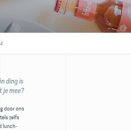
IJ
n ding is
et je mee?
rg door ons
els zelfs
d lunch­