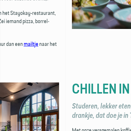
in het Stayokay-restaurant,
ei iemand pizza, borrel­
uur dan een
mailtje
naar het
CHILLEN IN
Studeren, lekker eten
drankje, dat doe je in
Met onze versgemalen koffie 