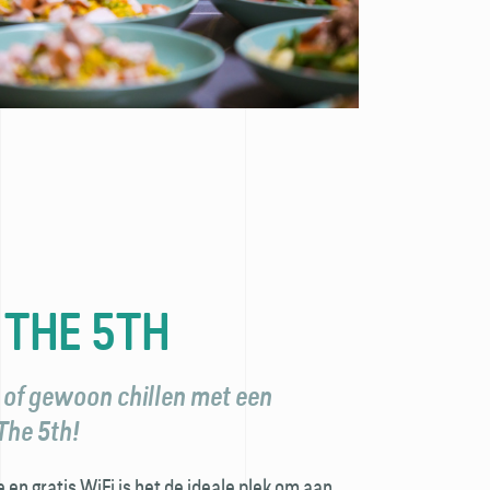
 THE 5TH
 of gewoon chillen met een
 The 5th!
en gratis WiFi is het de ideale plek om aan