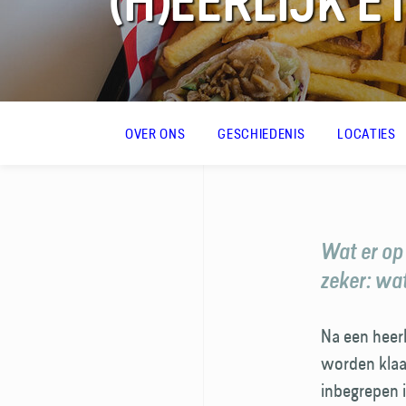
(H)EERLIJK E
FAQ
OVER ONS
GESCHIEDENIS
LOCATIES
Contact
Wat er op
zeker: wat
Na een heerl
worden klaar
inbegrepen i