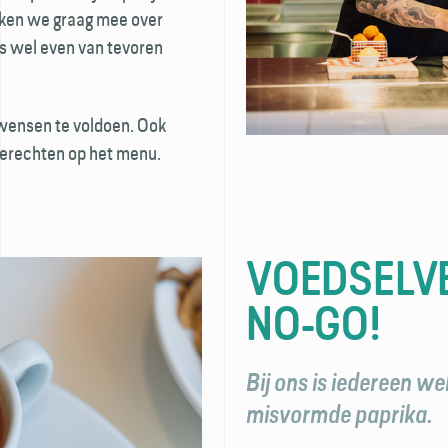
nken we graag mee over
ons wel even van tevoren
­wensen te voldoen. Ook
 gerechten op het menu.
VOEDSEL­VE
NO-GO!
Bij ons is iedereen we
misvormde paprika.