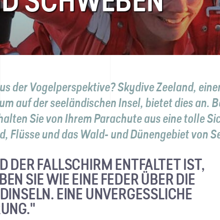
ND SCHWEBEN
us der Vogelperspektive? Skydive Zeeland, ein
m auf der seeländischen Insel, bietet dies an. 
alten Sie von Ihrem Parachute aus eine tolle Si
d, Flüsse und das Wald- und Dünengebiet von S
D DER FALLSCHIRM ENTFALTET IST,
EN SIE WIE EINE FEDER ÜBER DIE
DINSELN. EINE UNVERGESSLICHE
UNG."