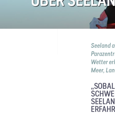
ÜBER SEELA
FAQ
Kontakt
Seeland a
Parazentru
Wetter erh
Meer, Lan
„SOBAL
SCHWEB
SEELAN
ERFAHR