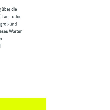
 über die
t an - oder
 groß und
ieses Warten
em
!