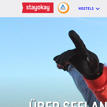
HOSTELS
HOSTELS
BACKPACKER
FAMILIEN
GRUPPEN
MEHR