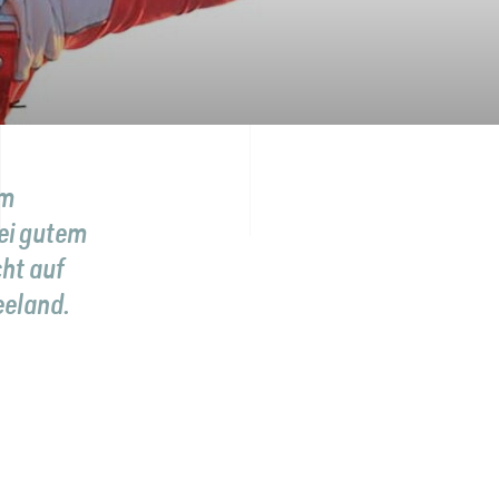
em
Bei gutem
cht auf
eeland.