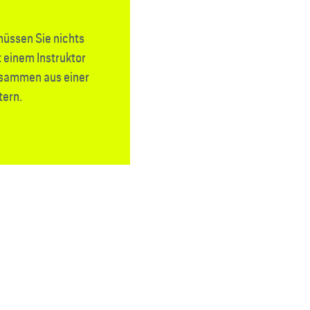
üssen Sie nichts
t einem Instruktor
usammen aus einer
tern.