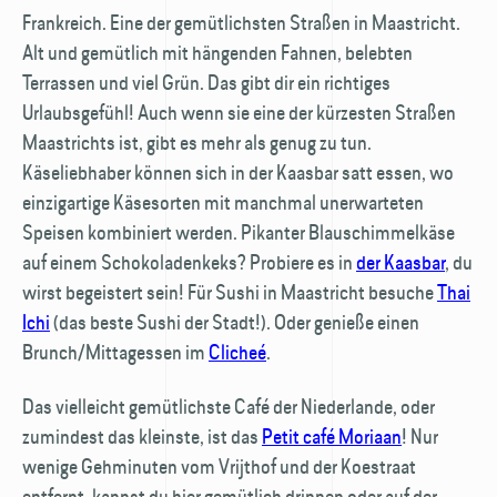
Frankreich. Eine der gemütlichsten Straßen in Maastricht.
Alt und gemütlich mit hängenden Fahnen, belebten
Terrassen und viel Grün. Das gibt dir ein richtiges
Urlaubsgefühl! Auch wenn sie eine der kürzesten Straßen
Maastrichts ist, gibt es mehr als genug zu tun.
Käseliebhaber können sich in der Kaasbar satt essen, wo
einzigartige Käsesorten mit manchmal unerwarteten
Speisen kombiniert werden. Pikanter Blau­schimmel­käse
auf einem Schokoladenkeks? Probiere es in
der Kaasbar
, du
wirst begeistert sein! Für Sushi in Maastricht besuche
Thai
Ichi
(das beste Sushi der Stadt!). Oder genieße einen
Brunch/Mittagessen im
Clicheé
.
Das vielleicht gemütlichste Café der Niederlande, oder
zumindest das kleinste, ist das
Petit café Moriaan
! Nur
wenige Gehminuten vom Vrijthof und der Koestraat
entfernt, kannst du hier gemütlich drinnen oder auf der