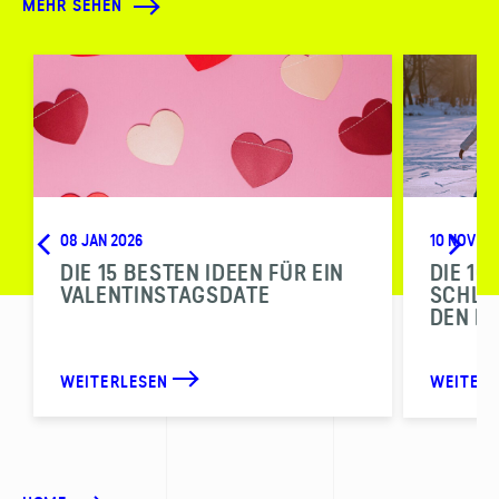
MEHR SEHEN
08 JAN 2026
10 NOV 20
DIE 15 BESTEN IDEEN FÜR EIN
DIE 10
VALENTINSTAGSDATE
SCHLI
DEN N
WEITERLESEN
WEITER