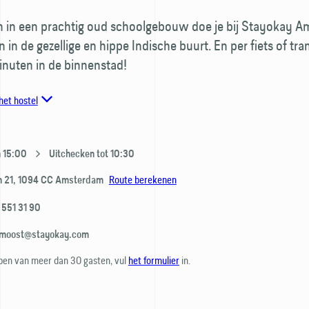
 in een prachtig oud schoolgebouw doe je bij Stayokay 
 in de gezellige en hippe Indische buurt. En per fiets of tra
inuten in de binnenstad!
het hostel
n 15:00
Uitchecken tot 10:30
Route berekenen
n 21,
1094 CC
Amsterdam
 551 31 90
moost@stayokay.com
pen van meer dan 30 gasten, vul
het formulier
in.