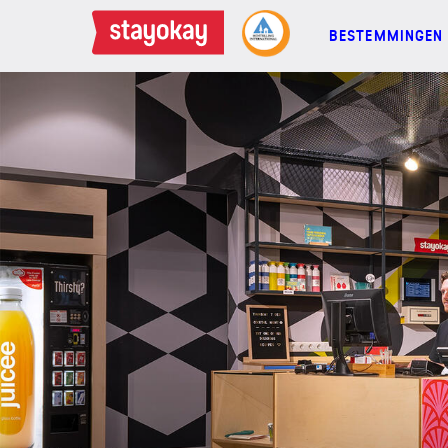
BESTEMMINGEN
BESTEMMINGEN
FAMILIES
GROEPEN
MEETINGS
ACTIES
MEER