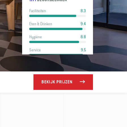
8.3
Faciliteiten
9.4
Eten & Drinken
8.8
Hygiëne
9.5
Service
8.9
Locatie
8
Prijs
BEKIJK PRIJZEN