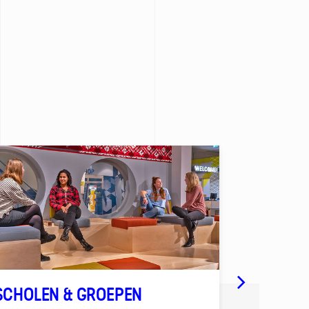
SCHOLEN & GROEPEN
ETEN & 