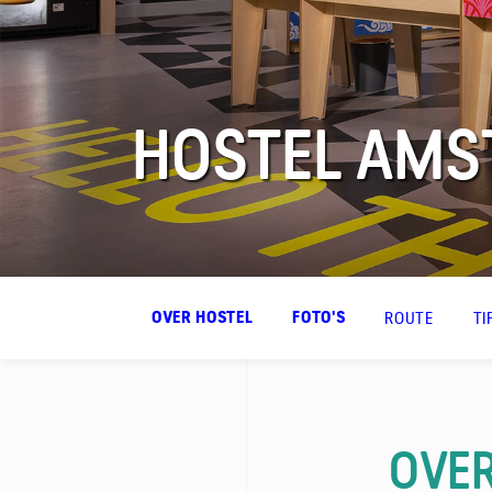
HOSTEL AMS
FAQ
Contact
ROUTE
TI
OVER HOSTEL
FOTO'S
OVER