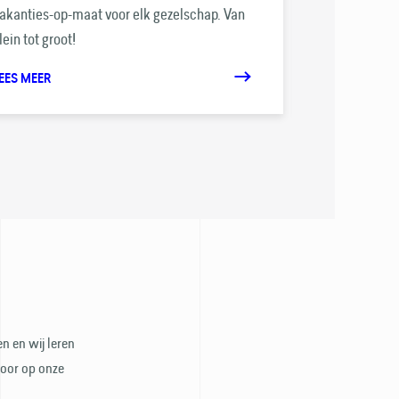
akanties-op-maat voor elk gezelschap. Van
The 5th: ons 
lein tot groot!
duurzame pro
EES MEER
LEES MEER
n en wij leren
door op onze