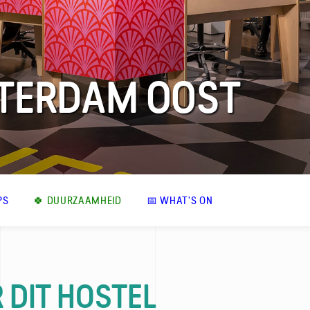
TERDAM OOST
PS
🍀 DUURZAAMHEID
📅 WHAT'S ON
 DIT HOSTEL