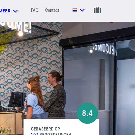
FAQ
Contact
MEER
8.4
GEBASEERD OP
1771
BEOORDELINGEN