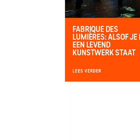
FABRIQUE DES
LUMIÈRES: ALSOF JE 
EEN LEVEND
KUNSTWERK STAAT
LEES VERDER