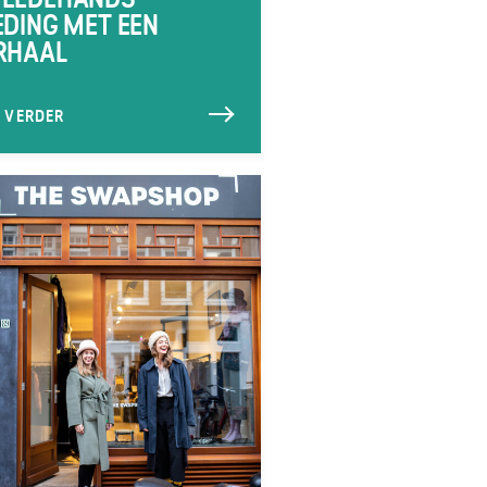
EDING MET EEN
RHAAL
S VERDER