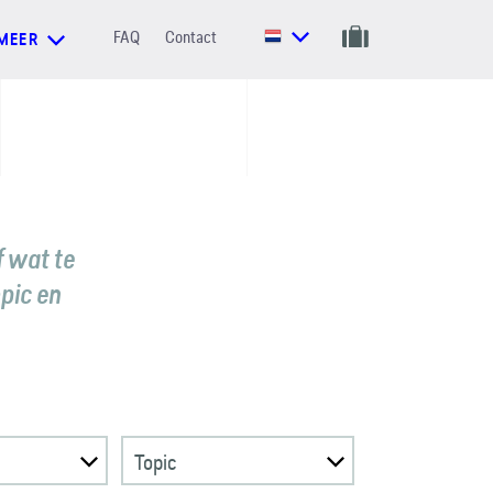
FAQ
Contact
MEER
f wat te
opic en
Topic