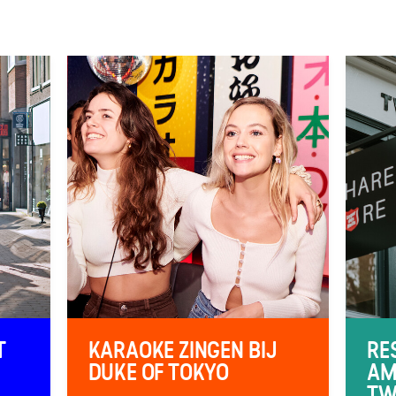
T
KARAOKE ZINGEN BIJ
RE
DUKE OF TOKYO
AM
TW