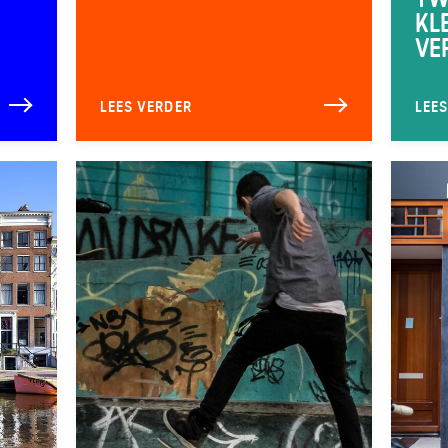
KL
VE
LEES VERDER
LEE