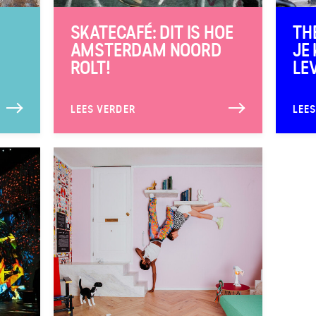
SKATECAFÉ: DIT IS HOE
TH
AMSTERDAM NOORD
JE
ROLT!
LE
LEES VERDER
LEE