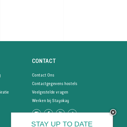
CONTACT
y
Contact Ons
STAY UP TO DATE
Contactgegevens hostels
Meld je aan voor de Stayokay nieuwsbrief en
ontvang direct 5% korting op je overnachting.
iratie
Veelgestelde vragen
Werken bij Stayokay
We verwerken jouw gegevens volgens ons privacybeleid.