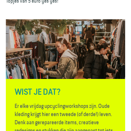
Topjes van 5 euro yes yes!
WIST JE DAT?
Er elke vrijdag upcyclingworkshops zijn. Oude
kleding krijgt hier een tweede (of derde!) leven.
Denk aan gerepareerde items, creatieve
redesigns en stukken die zijn aangepast tot iets