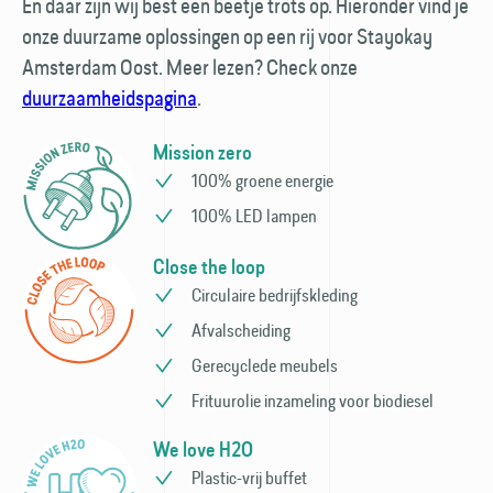
En daar zijn wij best een beetje trots op. Hieronder vind je
onze duurzame oplossingen op een rij voor Stayokay
Amsterdam Oost. Meer lezen? Check onze
duurzaamheidspagina
.
Mission zero
100% groene energie
100% LED lampen
Close the loop
Circulaire bedrijfs­kleding
Afvalscheiding
Gerecyclede meubels
Frituurolie inzameling voor bio­diesel
We love H2O
Plastic-vrij buffet