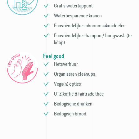
Gratis watertappunt
Waterbesparende kranen
Ecovriendelijke schoonmaak­middelen
Ecovriendelijke shampoo / bodywash (te
koop)
Feel good
Fietsverhuur
Organiseren cleanups
Vega(n) opties
UTZ koffie & fairtrade thee
Biologische dranken
Biologisch brood