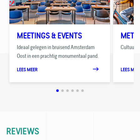
MEETINGS & EVENTS
MET D
Ideaal gelegen in bruisend Amsterdam
Cultuur s
Oost in een prachtig monumentaal pand.
LEES MEER
LEES MEE
REVIEWS