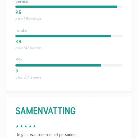
Service
9.5
o.b.v. 518 reviews
Locatie
8.9
o.b.v. 648 reviews
Prijs
8
o.b.v. 237 reviews
SAMENVATTING
★ ★ ★ ★ ★
De gast waardeerde het personeel.