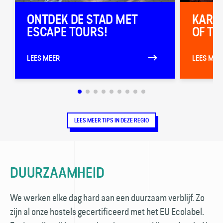
ONTDEK DE STAD MET
KARAO
ESCAPE TOURS!
OF TO
LEES MEER
LEES MEE
LEES MEER TIPS IN DEZE REGIO
DUURZAAMHEID
We werken elke dag hard aan een duurzaam verblijf. Zo
zijn al onze hostels gecertificeerd met het EU Ecolabel.