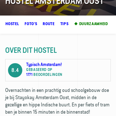
HOSTEL AMSTERDAM OOST

ER HOSTEL
FOTO'S
ROUTE
TIPS
🍀 DUURZAAMHEID
OVER DIT HOSTEL
Typisch Amsterdam!
8.4
GEBASEERD OP
1771
BEOORDELINGEN
Overnachten in een prachtig oud schoolgebouw doe
je bij Stayokay Amsterdam Oost, midden in de
gezellige en hippe Indische buurt. En per fiets of tram
ben je binnen 15 minuten in de binnenstad!