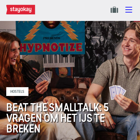
HOSTELS
BEAT THE SMALLTALK: 5
VRAGEN OM HET IJS TE
BREKEN