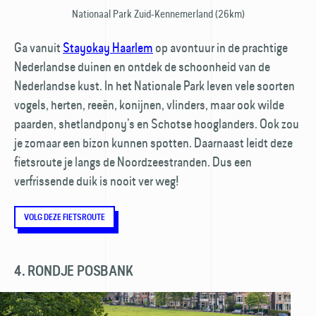
Nationaal Park Zuid-Kennemerland (26km)
Ga vanuit
Stayokay Haarlem
op avontuur in de prachtige
Nederlandse duinen en ontdek de schoon­heid van de
Nederlandse kust. In het Nationale Park leven vele soorten
vogels, herten, reeën, konijnen, vlinders, maar ook wilde
paarden, shetland­pony’s en Schotse hoog­landers. Ook zou
je zomaar een bizon kunnen spotten. Daarnaast leidt deze
fietsroute je langs de Noordzeestranden. Dus een
verfrissende duik is nooit ver weg!
VOLG DEZE FIETSROUTE
4. RONDJE POSBANK