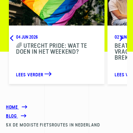
04 JUN 2026
02 JUN 20
🌈 UTRECHT PRIDE: WAT TE
BEAT T
DOEN IN HET WEEKEND?
VRAGEN
BREKE
LEES VERDER
LEES VE
HOME
BLOG
5X DE MOOISTE FIETSROUTES IN NEDERLAND