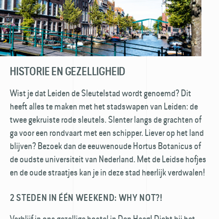
HISTORIE EN GEZELLIGHEID
Wist je dat Leiden de Sleutelstad wordt genoemd? Dit
heeft alles te maken met het stads­wapen van Leiden: de
twee gekruiste rode sleutels. Slenter langs de grachten of
ga voor een rondvaart met een schipper. Liever op het land
blijven? Bezoek dan de eeuwen­oude Hortus Botanicus of
de oudste universiteit van Nederland. Met de Leidse hofjes
en de oude straatjes kan je in deze stad heerlijk verdwalen!
2 STEDEN IN ÉÉN WEEKEND: WHY NOT?!
Verblijf in ons gezellige hostel in Den Haag! Dicht bij het