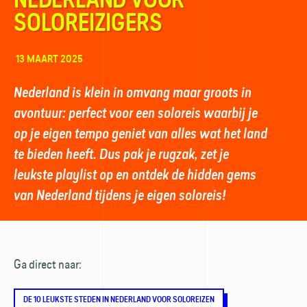
SOLOREIZIGERS
13 MAART 2025
Nederland is klein in omvang maar groots in
avontuur: perfect voor een soloreis waarbij je
op je eigen tempo geniet van alles wat het land
te bieden heeft. Dus pak je rugzak, zet je
leukste playlist op en ontdek de hidden gems
van Nederland tijdens je eigen soloreis!
Ga direct naar:
DE 10 LEUKSTE STEDEN IN NEDERLAND VOOR SOLOREIZEN