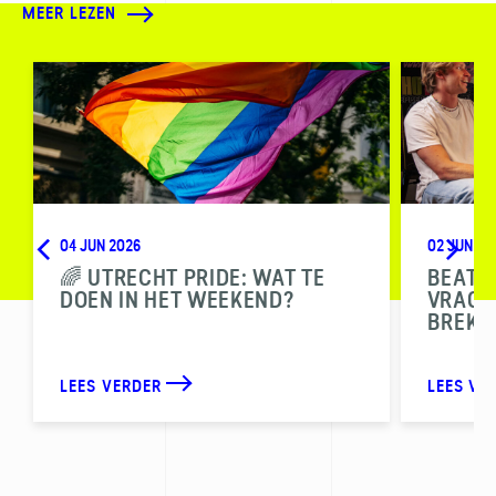
MEER LEZEN
04 JUN 2026
02 JUN 20
🌈 UTRECHT PRIDE: WAT TE
BEAT T
DOEN IN HET WEEKEND?
VRAGEN
BREKE
LEES VERDER
LEES VE