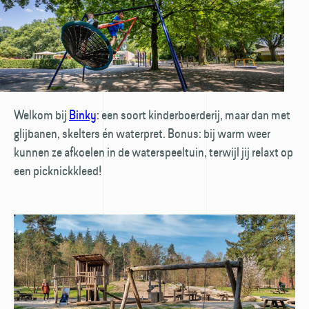
Welkom bij
Binky
: een soort kinderboerderij, maar dan met
glijbanen, skelters én waterpret. Bonus: bij warm weer
kunnen ze afkoelen in de waterspeeltuin, terwijl jij relaxt op
een picknickkleed!