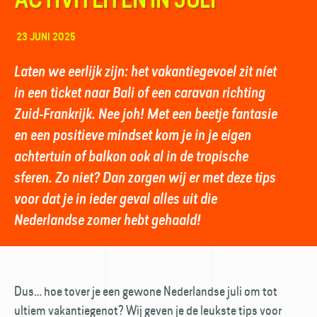
23 JUNI 2025
Laten we eerlijk zijn: het vakantiegevoel zit níet
in een ticket naar Bali of een caravan richting
Zuid-Frankrijk. Nee joh! Met een beetje fantasie
en een positieve mindset kom je in je eigen
achtertuin of balkon ook al in de tropische
sferen. Zo niet? Dan zorgen wij er met deze tips
voor dat je in ieder geval alles uit die
Nederlandse zomer hebt gehaald!
Dus… hoe tover je een gewone Nederlandse juli om tot
ultiem vakantiegenot? Wij geven je de leukste tips voor