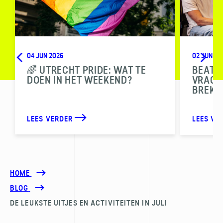
04 JUN 2026
02 JUN 20
🌈 UTRECHT PRIDE: WAT TE
BEAT T
DOEN IN HET WEEKEND?
VRAGEN
BREKE
LEES VERDER
LEES VE
HOME
BLOG
DE LEUKSTE UITJES EN ACTIVITEITEN IN JULI