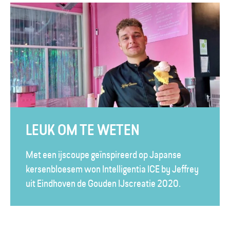
LEUK OM TE WETEN
Met een ijscoupe geïnspireerd op Japanse
kersenbloesem won Intelligentia ICE by Jeffrey
uit Eindhoven de Gouden IJscreatie 2020.