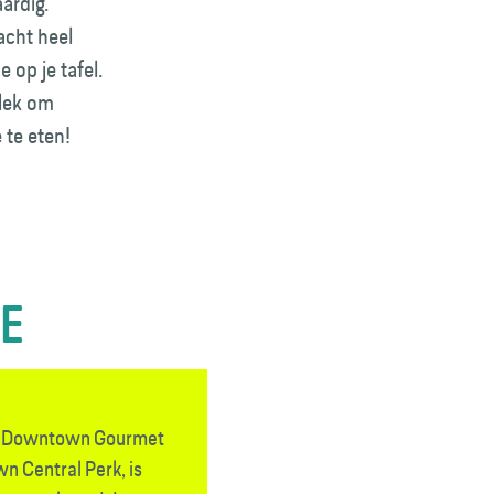
ardig.
acht heel
 op je tafel.
plek om
 te eten!
TE
an Downtown Gourmet
 Central Perk, is