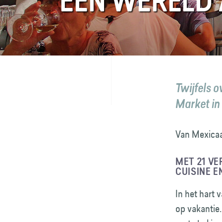
EEN WERELD 
FAQ
Contact
Twijfels 
Market in
Van Mexicaa
MET 21 VE
CUISINE E
In het hart 
op vakantie.