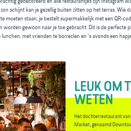
 prachtig gedecoreerd en alle restaurantjes zijn Instagram wa
on schijnt kan je gezellig buiten zitten op het terras. Wie d
ij te moeten staan; je bestelt supermakkelijk met een QR-code
n worden gewoon naar je toe gebracht. Dit is de perfecte 
e lunchen, met vrienden te borreclen en ’s avonds een hapje
LEUK OM 
WETEN
Het dochterrestaurant v
Market, genaamd Downtown