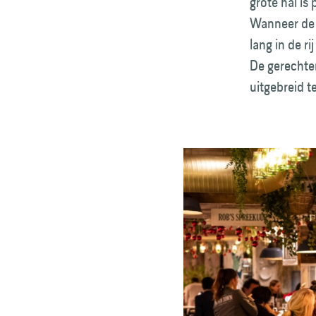
grote hal is
Wanneer de z
lang in de r
De gerechte
uitgebreid t