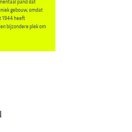
mentaal pand dat
n uniek gebouw, omdat
 1944 heeft
een bijzondere plek om
N