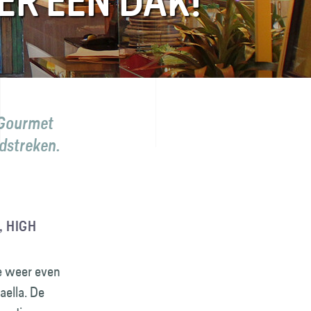
R ÉÉN DAK!
 Gourmet
ndstreken.
, HIGH
je weer even
aella. De