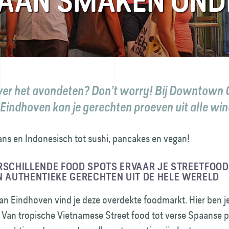
AAN SMAKEN ONDE
over het avondeten? Don’t worry! Bij Downtown
 Eindhoven kan je gerechten proeven uit alle wi
ns en Indonesisch tot sushi, pancakes en vegan!
RSCHILLENDE FOOD SPOTS ERVAAR JE STREETFOOD
N AUTHENTIEKE GERECHTEN UIT DE HELE WERELD
van Eindhoven vind je deze overdekte foodmarkt. Hier ben 
 Van tropische Vietnamese Street food tot verse Spaanse p