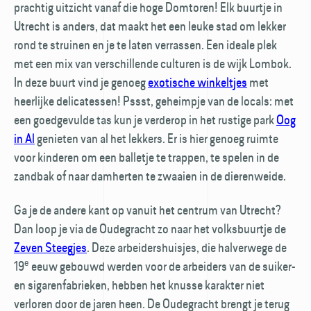
prachtig uitzicht vanaf die hoge Domtoren! Elk buurtje in
Utrecht is anders, dat maakt het een leuke stad om lekker
rond te struinen en je te laten verrassen. Een ideale plek
met een mix van verschillende culturen is de wijk Lombok.
In deze buurt vind je genoeg
exotische winkeltjes
met
heerlijke delicatessen! Pssst, geheimpje van de locals: met
een goedgevulde tas kun je verderop in het rustige park
Oog
in Al
genieten van al het lekkers. Er is hier genoeg ruimte
voor kinderen om een balletje te trappen, te spelen in de
zandbak of naar damherten te zwaaien in de dierenweide.
Ga je de andere kant op vanuit het centrum van Utrecht?
Dan loop je via de Oudegracht zo naar het volksbuurtje de
Zeven Steegjes
. Deze arbeidershuisjes, die halverwege de
e
19
eeuw gebouwd werden voor de arbeiders van de suiker-
en sigarenfabrieken, hebben het knusse karakter niet
verloren door de jaren heen. De Oudegracht brengt je terug