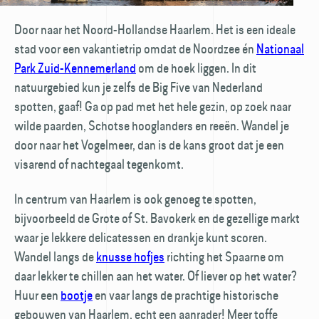
Door naar het Noord-Hollandse Haarlem. Het is een ideale
stad voor een vakantie­trip omdat de Noordzee én
Nationaal
Park Zuid-Kennemerland
om de hoek liggen. In dit
natuurgebied kun je zelfs de Big Five van Nederland
spotten, gaaf! Ga op pad met het hele gezin, op zoek naar
wilde paarden, Schotse hooglanders en reeën. Wandel je
door naar het Vogelmeer, dan is de kans groot dat je een
visarend of nachtegaal tegenkomt.
In centrum van Haarlem is ook genoeg te spotten,
bijvoorbeeld de Grote of St. Bavokerk en de gezellige markt
waar je lekkere delicatessen en drankje kunt scoren.
Wandel langs de
knusse hofjes
richting het Spaarne om
daar lekker te chillen aan het water. Of liever op het water?
Huur een
bootje
en vaar langs de prachtige historische
gebouwen van Haarlem, echt een aanrader! Meer toffe