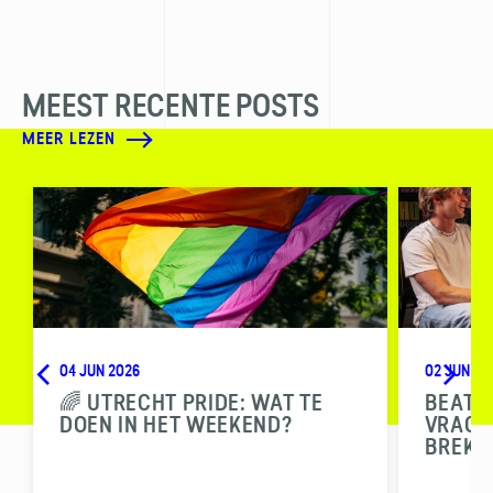
MEEST RECENTE POSTS
MEER LEZEN
04 JUN 2026
02 JUN 20
🌈 UTRECHT PRIDE: WAT TE
BEAT T
DOEN IN HET WEEKEND?
VRAGEN
BREKE