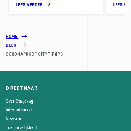
LEES VERDER
LEES VE
HOME
BLOG
CORONAPROOF CITYT(R)IPS
DIRECT NAAR
Over Stayokay
Internationaal
Newsroom
Toegankelijkheid