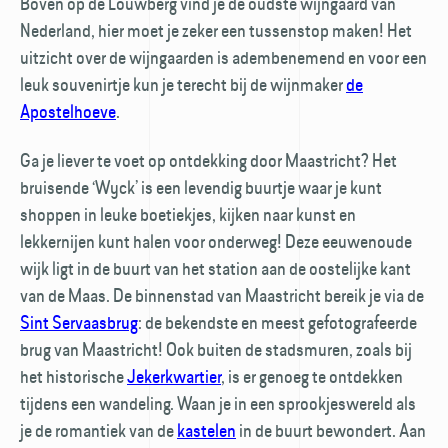
Boven op de Louwberg vind je de oudste wijngaard van
Nederland, hier moet je zeker een tussenstop maken! Het
uitzicht over de wijngaarden is adembenemend en voor een
leuk souvenirtje kun je terecht bij de wijnmaker
de
Apostelhoeve
.
Ga je liever te voet op ontdekking door Maastricht? Het
bruisende ‘Wyck’ is een levendig buurtje waar je kunt
shoppen in leuke boetiekjes, kijken naar kunst en
lekkernijen kunt halen voor onderweg! Deze eeuwenoude
wijk ligt in de buurt van het station aan de oostelijke kant
van de Maas. De binnenstad van Maastricht bereik je via de
Sint Servaasbrug
: de bekendste en meest gefotografeerde
brug van Maastricht! Ook buiten de stadsmuren, zoals bij
het historische
Jekerkwartier
, is er genoeg te ontdekken
tijdens een wandeling. Waan je in een sprookjeswereld als
je de romantiek van de
kastelen
in de buurt bewondert. Aan