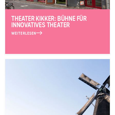
THEATER KIKKER: BÜHNE FÜR
INNOVATIVES THEATER
WEITERLESEN