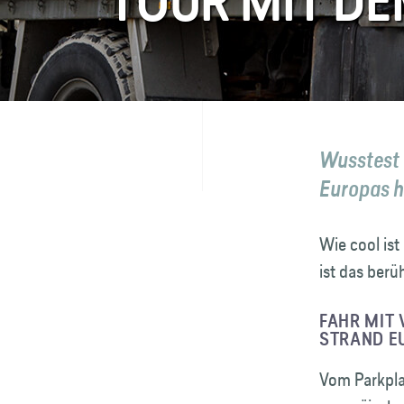
TOUR MIT D
FAQ
Kontakt
Wusstest 
Europas h
Wie cool ist
ist das berü
FAHR MIT
STRAND E
Vom Parkpla