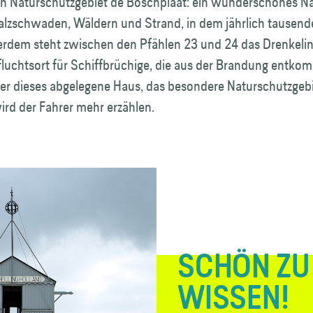
 Natur­schutz­gebiet de Boschplaat: ein wunder­schönes Na
Salzschwaden, Wäldern und Strand, in dem jährlich tausend
erdem steht zwischen den Pfählen 23 und 24 das Drenkeling
ufluchtsort für Schiffbrüchige, die aus der Brandung entk
er dieses abgelegene Haus, das besondere Natur­schutz­geb
ird der Fahrer mehr erzählen.
SCHÖN ZU
WISSEN!