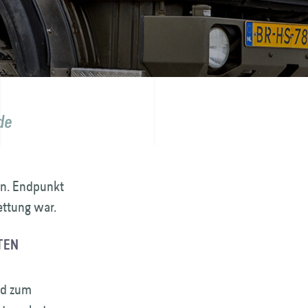
de
ren. Endpunkt
ettung war.
TEN
nd zum