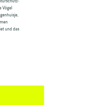
tur­schutz­
e Vögel
en­huisje,
ommen
iet und das