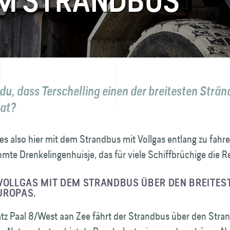
EM STRANDBUS
du, dass Terschelling einen der breitesten Strän
at?
 es also hier mit dem Strandbus mit Vollgas entlang zu fah
hmte Drenkelingen­huisje, das für viele Schiffbrüchige die R
 VOLLGAS MIT DEM STRANDBUS ÜBER DEN BREITES
UROPAS.
tz Paal 8/West aan Zee fährt der Strandbus über den Stra