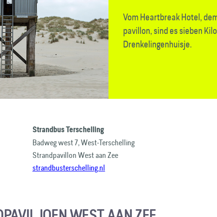
Vom Heartbreak Hotel, dem
pavillon, sind es sieben Ki
Drenkelingen­huisje.
Strandbus Terschelling
Badweg west 7, West-Terschelling
Strandpavillon West aan Zee
strandbusterschelling.nl
PAVILJOEN WEST AAN ZEE