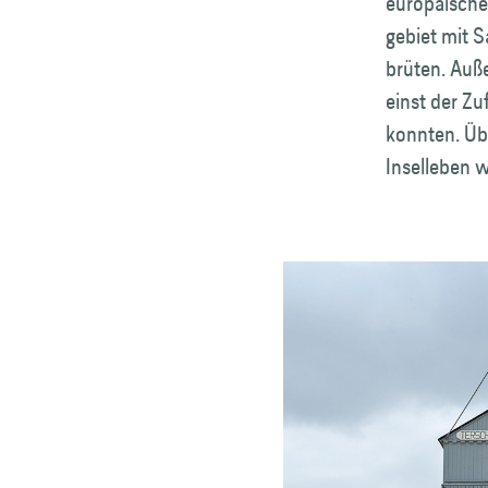
europäischen
gebiet mit 
brüten. Auß
einst der Z
konnten. Üb
Inselleben w