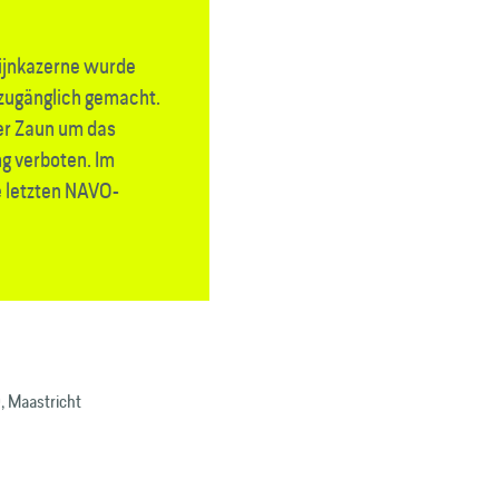
pijnkazerne wurde
t zugänglich gemacht.
er Zaun um das
g verboten. Im
e letzten NAVO-
, Maastricht