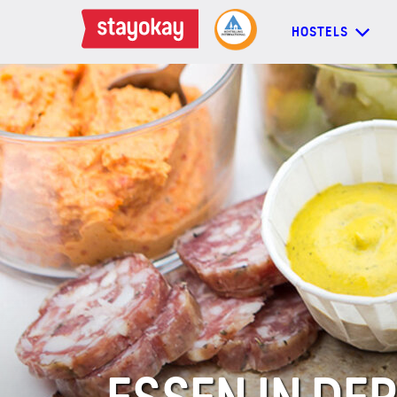
HOSTELS
HOSTELS
BACKPACKER
FAMILIEN
GRUPPEN
MEHR