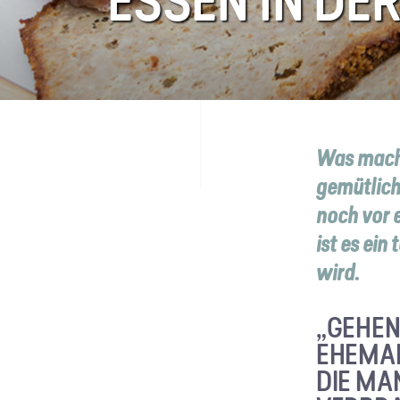
ESSEN IN DE
FAQ
Kontakt
Was mache
gemütliche
noch vor 
ist es ein
wird.
„GEHEN
EHEMAL
DIE MA