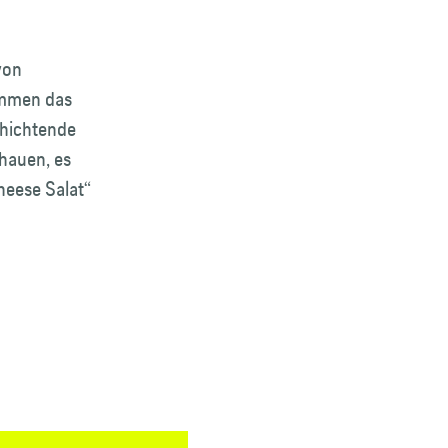
von
immen das
chichtende
chauen, es
heese Salat“