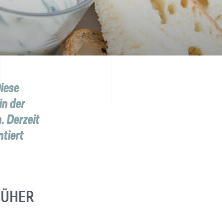
iese
in der
. Derzeit
ntiert
RÜHER