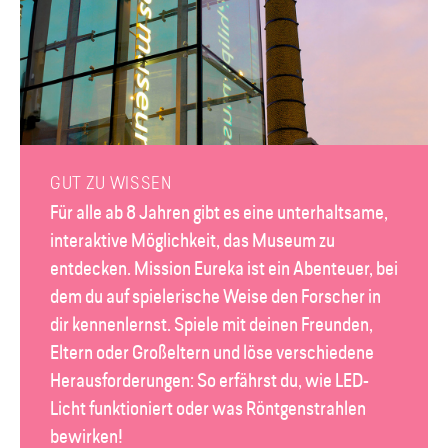
GUT ZU WISSEN
Für alle ab 8 Jahren gibt es eine unterhaltsame,
interaktive Möglichkeit, das Museum zu
entdecken. Mission Eureka ist ein Abenteuer, bei
dem du auf spielerische Weise den Forscher in
dir kennenlernst. Spiele mit deinen Freunden,
Eltern oder Großeltern und löse verschiedene
Herausforderungen: So erfährst du, wie LED-
Licht funktioniert oder was Röntgenstrahlen
bewirken!