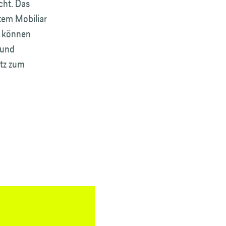
cht. Das
tem Mobiliar
r können
 und
atz zum