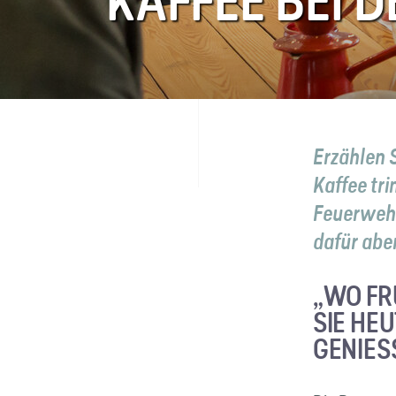
KAFFEE BEI 
FAQ
Kontakt
Erzählen S
Kaffee tr
Feuerwehr
dafür abe
„WO FR
SIE HE
GENIES