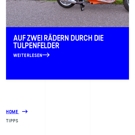
AUF ZWEI RÄDERN DURCH DIE
TULPENFELDER
WEITERLESEN
HOME
TIPPS