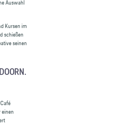
eine Auswahl
nd Kursen im
ld schießen
eative seinen
LDOORN.
 Café
r einen
ert