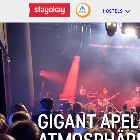
HOSTELS
HOSTELS
BACKPACKER
FAMILIEN
GRUPPEN
GIGANT APEL
MEHR