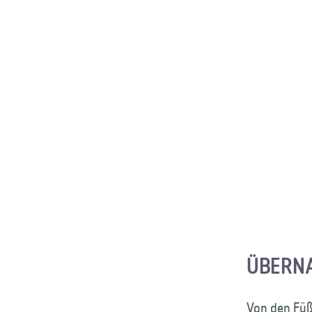
ÜBERNA
Von den Füß