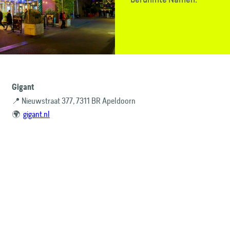
Gigant
📍 Nieuwstraat 377, 7311 BR Apeldoorn
🌍
gigant.nl