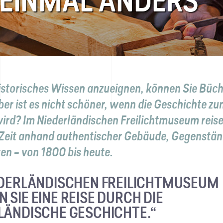
 EINMAL ANDERS
istorisches Wissen anzueignen, können Sie Büc
ber ist es nicht schöner, wenn die Geschichte z
ird? Im Niederländischen Freilichtmuseum reise
 Zeit anhand authentischer Gebäude, Gegenstä
en – von 1800 bis heute.
EDERLÄNDISCHEN FREILICHTMUSEUM
 SIE EINE REISE DURCH DIE
LÄNDISCHE GESCHICHTE.“