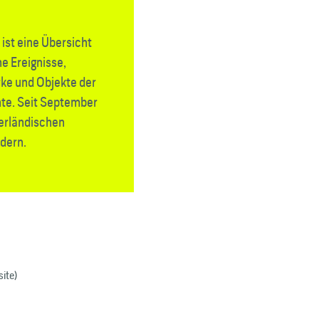
ist eine Übersicht
e Ereignisse,
ke und Objekte der
te. Seit September
derländischen
dern.
ite)