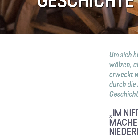
GESCHICHTE
FAQ
Kontakt
Um sich h
wälzen, a
erweckt w
durch die
Geschicht
„IM NI
MACHEN
NIEDER