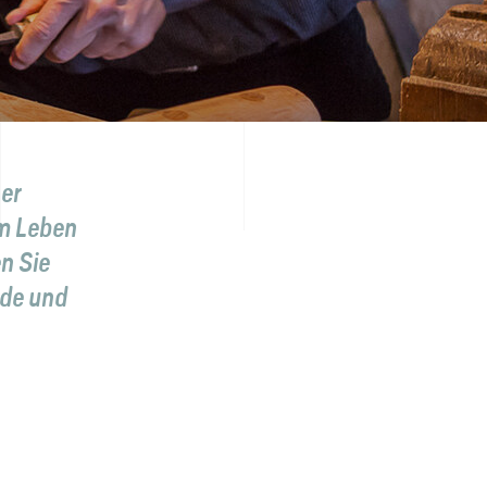
her
um Leben
n Sie
nde und