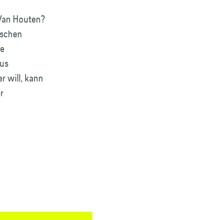
 Van Houten?
ischen
ie
aus
r will, kann
r