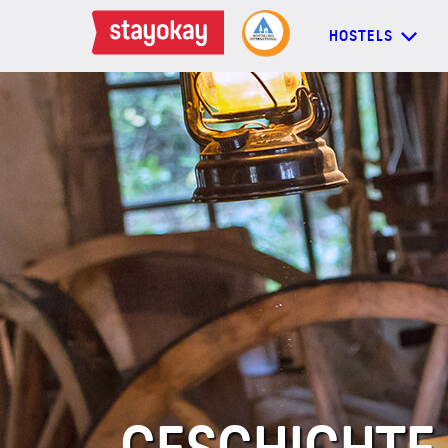
HOSTELS
HOSTELS
BACKPACKER
FAMILIEN
GRUPPEN
MEHR